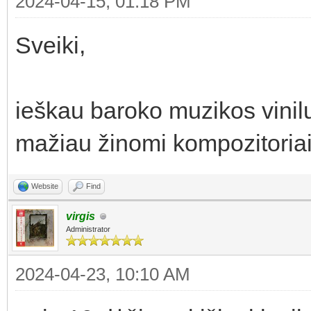
2024-04-15, 01:18 PM
Sveiki,
ieškau baroko muzikos vinilų
mažiau žinomi kompozitoriai
Website
Find
virgis
Administrator
2024-04-23, 10:10 AM