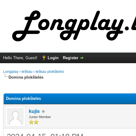
Hello There, Guest!
Login
Register
Longplay
›
Ieškau
›
Ieškau plokštelės
Domina plokštelės
ge
Domina plokštelės
kujis
Junior Member