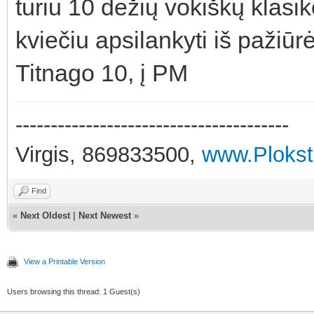
turiu 10 dėžių vokiškų klasiko
kviečiu apsilankyti iš pažiūrė
Titnago 10, į PM
---------------------------------------
Virgis, 869833500,
www.Plokste
Find
«
Next Oldest
|
Next Newest
»
View a Printable Version
Users browsing this thread: 1 Guest(s)