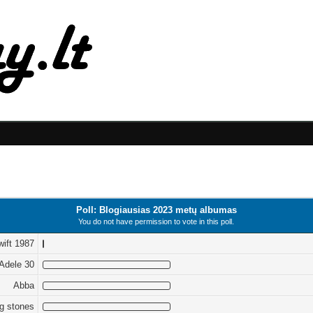
Poll: Blogiausias 2023 metų albumas
You do not have permission to vote in this poll.
wift 1987
Adele 30
Abba
ng stones