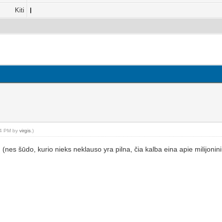
Kiti
:04 PM by
virgis
.)
iarų (nes šūdo, kurio nieks neklauso yra pilna, čia kalba eina apie milijo