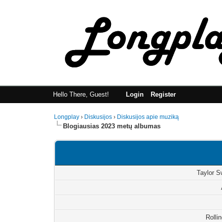
Hello There, Guest!
Login
Register
Longplay
›
Diskusijos
›
Diskusijos apie muziką
Blogiausias 2023 metų albumas
Taylor S
Rolli