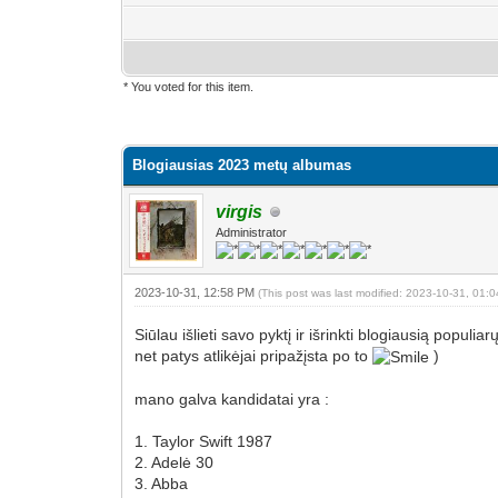
* You voted for this item.
0 Vote(s) - 0 Average
1
2
3
4
5
Blogiausias 2023 metų albumas
virgis
Administrator
2023-10-31, 12:58 PM
(This post was last modified: 2023-10-31, 01
Siūlau išlieti savo pyktį ir išrinkti blogiausią popul
net patys atlikėjai pripažįsta po to
)
mano galva kandidatai yra :
1. Taylor Swift 1987
2. Adelė 30
3. Abba