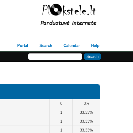
Portal
Search
Calendar
Help
0
0%
1
33.33%
1
33.33%
1
33.33%