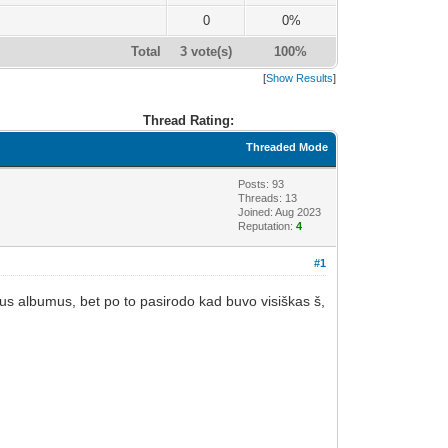
0
0%
Total
3 vote(s)
100%
[
Show Results
]
Thread Rating:
Threaded Mode
Posts: 93
Threads: 13
Joined: Aug 2023
Reputation:
4
#1
ninius albumus, bet po to pasirodo kad buvo visiškas š,