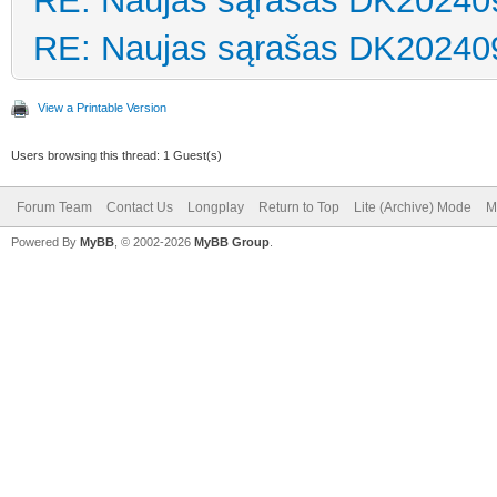
RE: Naujas sąrašas DK20240
RE: Naujas sąrašas DK20240
View a Printable Version
Users browsing this thread: 1 Guest(s)
Forum Team
Contact Us
Longplay
Return to Top
Lite (Archive) Mode
M
Powered By
MyBB
, © 2002-2026
MyBB Group
.